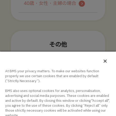
40歳・女性・主婦の場合
その他
肥大型心筋症リンク集
At BMS your privacy matters. To make our websites function
properly we use certain cookies that are enabled by default
サイトマップ
(“Strictly Necessary”).
BMS also uses optional cookies for analytics, personalisation,
advertising and social media purposes. These cookies are enabled
and active by default. By closing this window or clicking "Accept all",
you agree to the use of these cookies. By clicking “Reject all” only
those strictly necessary cookies will be activated while using our
website.