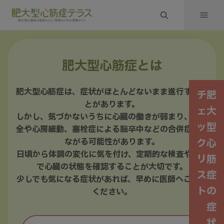
肥大型心筋症とは
肥大型心筋症は、症状がほとんどないまま進行するこ
チ肥
とがあります。
ェ大
しかし、気づかないうちに心臓の働きが弱まり、心不
ッ型
全や心房細動、塞栓症による脳卒中などの合併症につ
ながる可能性があります。
ク心
日頃から体調の変化に気を付け、定期的な検査や受診
リ筋
で心臓の状態を確認することが大切です。
ス症
少しでも気になる症状があれば、早めに医師へご相談
トの
ください。
症
状